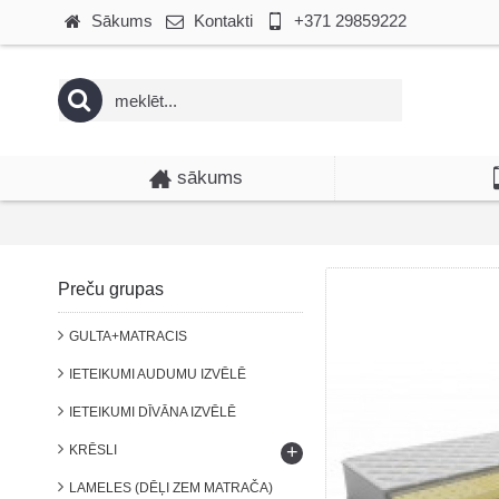
Sākums
Kontakti
+371 29859222
sākums
Preču grupas
GULTA+MATRACIS
IETEIKUMI AUDUMU IZVĒLĒ
IETEIKUMI DĪVĀNA IZVĒLĒ
+
KRĒSLI
LAMELES (DĒĻI ZEM MATRAČA)