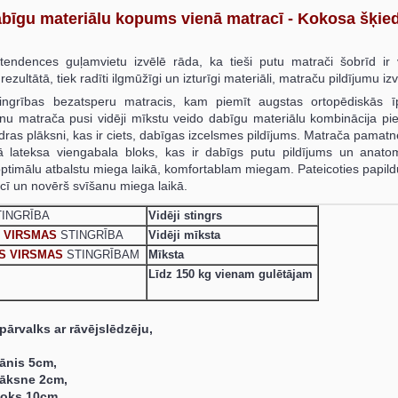
īgu materiālu kopums vienā matracī - Kokosa šķiedr
tendences guļamvietu izvēlē rāda, ka tieši putu matrači šobrīd ir 
rezultātā, tiek radīti ilgmūžīgi un izturīgi materiāli, matraču pildījumu iz
tingrības bezatsperu matracis, kam piemīt augstas ortopēdiskās 
nu matrača pusi vidēji mīkstu veido dabīgu materiālu kombinācija pi
dras plāksni, kas ir ciets, dabīgas izcelsmes pildījums. Matrača pamat
ā lateksa viengabala bloks, kas ir dabīgs putu pildījums un anato
ptimālu atbalstu miega laikā, komfortablam miegam. Pateicoties papild
acī un novērš svīšanu miega laikā.
INGRĪBA
Vidēji stingrs
 VIRSMAS
STINGRĪBA
Vidēji mīksta
S VIRSMAS
STINGRĪBAM
Mīksta
Līdz 150 kg vienam gulētājam
ārvalks ar rāvējslēdzēju,
lānis 5cm,
lāksne 2cm,
loks 10cm,