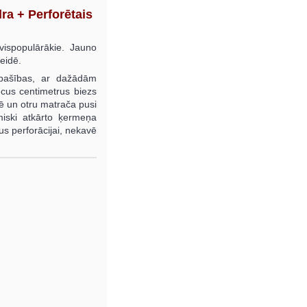
a + Perforētais
vispopulārākie. Jauno
veidē.
īpašības, ar dažādām
ecus centimetrus biezs
nē un otru matrača pusi
miski atkārto ķermeņa
us perforācijai, nekavē