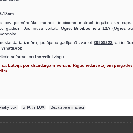
7-18cm.
os sev piemērotāko matraci, ieteicams matracī iegulties un sapra
āpēc gaidīsim Jūs mūsu veikalā
Ogrē, Brīvības ielā 12A (Ogres au
emērotāko.
 nestandarta izmēru, jautājumu gadījumā zvaniet
29859222
vai ienāci
ī
WhatsApp
.
eikalā noformēt arī
Incredit
līzingu.
visā Latvijā par draudzīgām cenām
.
Rīgas iedzīvotājiem piegādes
dim.
Shaky Lux
,
SHAKY LUX
,
Bezatsperu matrači