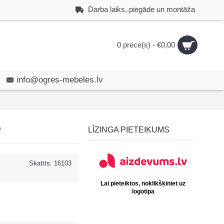
Darba laiks, piegāde un montāža
0 prece(s) - €0,00
info@ogres-mebeles.lv
"
LĪZINGA PIETEIKUMS
Skatīts: 16103
Lai pieteiktos, noklikšķiniet uz
logotipa