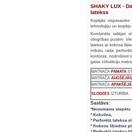
SHAKY LUX - Dab
latekss
Kopējās vispasaules 
tehnoloģiju un iespēju 
Kombinēts vidējas s
stingrības pusēm. Vie
latekss ar kokosa šķie
mīkstu rada perforēt
kontūras, nodrošinot o
gaisa cirkulāciju matr
MATRAČA
PAMATA
ST
MATRAČA
AUGŠĒJĀS
MATRAČA
APAKŠĒJĀ
SLODZES
IZTURĪBA
Sastāvs:
*
Noņemams stepēts p
* Kokvilna,
*
Perforētā lateksa s
* Kokosa šķiedras p
*
Perforētā lateksa b