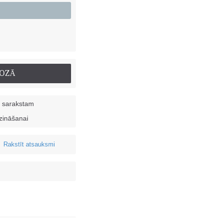
ROZĀ
u sarakstam
dzināšanai
Rakstīt atsauksmi
•