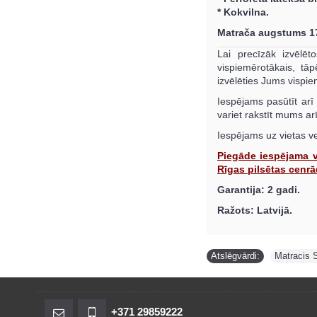
* Kokvilna.
Matrača augstums 1
Lai precīzāk izvēlēt
vispiemērotākais, t
izvēlēties Jums vispi
Iespējams pasūtīt arī
variet rakstīt mums ar
Iespējams uz vietas v
Piegāde
iespējama 
Rīgas pilsētas cenrā
Garantija: 2 gadi.
Ražots: Latvijā.
Atslēgvārdi:
Matracis 
+371 29859222