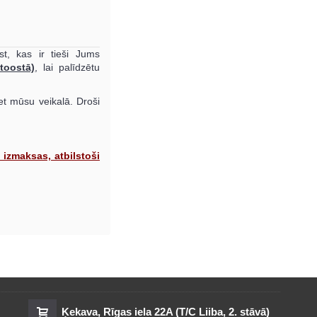
st, kas ir tieši Jums
toostā)
, lai palīdzētu
et mūsu veikalā. Droši
 izmaksas, atbilstoši
Ķekava, Rīgas iela 22A (T/C Liiba, 2. stāvā)