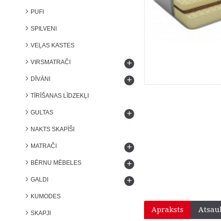
PUFI
SPILVENI
VEĻAS KASTES
+
VIRSMATRAČI
+
DĪVĀNI
TĪRĪŠANAS LĪDZEKĻI
+
GULTAS
NAKTS SKAPĪŠI
+
MATRAČI
+
BĒRNU MĒBELES
+
GALDI
KUMODES
Apraksts
Atsau
SKAPJI