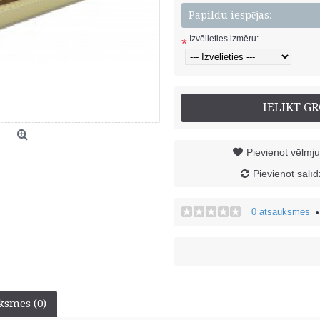
Papildu iespējas:
Izvēlieties izmēru:
*
IELIKT G
Pievienot vēlmj
Pievienot salī
0 atsauksmes
ksmes (0)