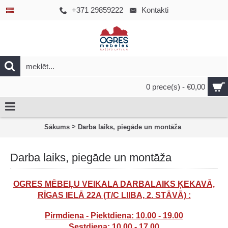
+371 29859222
Kontakti
0 prece(s) - €0,00
>
Sākums
Darba laiks, piegāde un montāža
Darba laiks, piegāde un montāža
OGRES MĒBEĻU VEIKALA DARBALAIKS ĶEKAVĀ,
RĪGAS IELĀ 22A (T/C LIIBA, 2. STĀVĀ) :
Pirmdiena - Piektdiena: 10.00 - 19.00
Sestdiena: 10.00 - 17.00