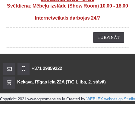
Svētdiena: Mēbeļu izstāde (Show Room) 10.00 - 18.00
Internetveikals darbojas 24/7
TURPINĀT
+371 29859222
Ķekava, Rīgas iela 22A (T/C Liiba, 2. stāvā)
Copyright 2021 www.ogresmebeles.lv Created by
WEBLEX webdesign Studio