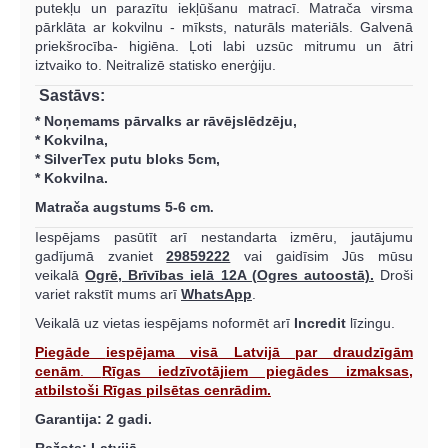
putekļu un parazītu iekļūšanu matracī. Matrača virsma
pārklāta ar kokvilnu - mīksts, naturāls materiāls. Galvenā
priekšrocība- higiēna. Ļoti labi uzsūc mitrumu un ātri
iztvaiko to. Neitralizē statisko enerģiju.
Sastāvs:
* Noņemams pārvalks ar rāvējslēdzēju,
* Kokvilna,
* SilverTex putu bloks 5cm,
* Kokvilna.
Matrača augstums 5-6 cm
.
Iespējams pasūtīt arī nestandarta izmēru, jautājumu
gadījumā zvaniet
29859222
vai gaidīsim Jūs mūsu
veikalā
Ogrē, Brīvības ielā 12A (Ogres autoostā).
Droši
variet rakstīt mums arī
WhatsApp
.
Veikalā uz vietas iespējams noformēt arī
Incredit
līzingu.
Piegāde
iespējama visā Latvijā par draudzīgām
cenām
.
Rīgas iedzīvotājiem piegādes izmaksas,
atbilstoši Rīgas pilsētas cenrādim.
Garantija: 2 gadi.