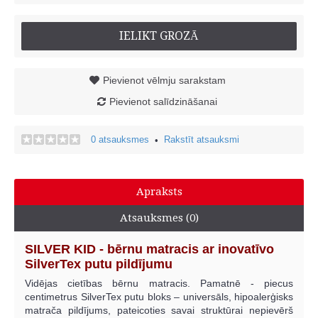
IELIKT GROZĀ
Pievienot vēlmju sarakstam
Pievienot salīdzināšanai
0 atsauksmes
Rakstīt atsauksmi
•
Apraksts
Atsauksmes (0)
SILVER KID - bērnu matracis ar inovatīvo
SilverTex putu pildījumu
Vidējas cietības bērnu matracis. Pamatnē - piecus
centimetrus SilverTex putu bloks – universāls, hipoalerģisks
matrača pildījums, pateicoties savai struktūrai nepievērš