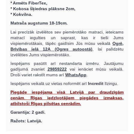
* Armēts FiberTex,
* Kokosa šķiedras plāksne 2cm,
* Kokvilna.
Matrača augstums 18-19cm.
Lai precīzāk izvēlētos sev piemērotāko matraci, ieteicams
matracī iegulties un saprast, kas ir tieši Jums
vispiemērotākais, tāpēc gaidīsim Jūs mūsu veikalā
Ogrē,
Brīvības ielā 12A (Ogres autoostā)
, lai palīdzētu
izvēlēties Jums vispiemērotāko.
Iespējams pasūtīt arī nestandarta izmēru. Jautājumu
gadījumā zvaniet
29859222
vai ienāciet mūsu veikalā.
Droši variet rakstīt mums arī
WhatsApp
.
Iespējams veikalā uz vietas noformēt arī
Incredit
līzingu.
Piegāde
iespējama visā Latvijā par draudzīgām
cenām
.
Rīgas iedzīvotājiem piegādes izmaksas,
atbilstoši Rīgas pilsētas cenrādim.
Garantija: 2 gadi.
Ražots: Latvijā.