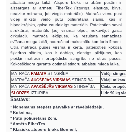
atbalstu miega laikā. Atsperu bloks no abām pusēm ir
aizsargāts ar armētu FiberTex (izturīgs, elastīgs, blīvs,
neaiztur mitrumu, ļoti viegls materiāls). Matrača vienu pusi
vidēji mīkstu veido putu poliuretāna slānis, kas ir
hipoalerģisks, gaisa caurlaidīgs materiāls. Pateicoties savai
struktūrai, materiāls ļauj virsmai elpot, nekavējot gaisa
cirkulāciju matrača iekšpusē, kā rezultātā samazinās
svīšana miega laikā, nodrošinot maksimālu komforta līmeni.
Otra matrača puses virsma ir cieta, pateicoties kokosa
šķiedras slānim, kas ir dabīgs, elastīgs pildījums, kas
piešķir matracim ortopēdisku stingrību no otras puses.
Kokosšķiedra garantē optimāli stingru atbalstu miega laikā.
MATRAČA
PAMATA
STINGRĪBA
Vidēji stingrs
MATRAČA
AUGŠĒJĀS VIRSMAS
STINGRĪBA
Vidēji mīksta
MATRAČA
APAKŠĒJĀS VIRSMAS
STINGRĪBA
Cieta, ortopēdis
SLODZES
IZTURĪBA
Līdz 90 kg vien
Sastāvs:
Noņemams stepēts pārvalks ar rāvējslēdzēju,
*
* Kokvilna,
* Putu poliuretāns 2cm,
* Armēts FiberTex,
* Klasisks atsperu bloks Bonnell,