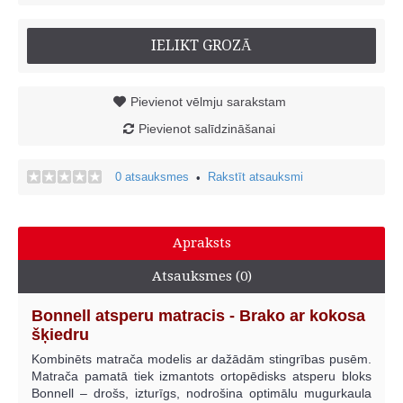
IELIKT GROZĀ
Pievienot vēlmju sarakstam
Pievienot salīdzināšanai
0 atsauksmes
Rakstīt atsauksmi
•
Apraksts
Atsauksmes (0)
Bonnell atsperu matracis - Brako ar kokosa
šķiedru
Kombinēts matrača modelis ar dažādām stingrības pusēm.
Matrača pamatā tiek izmantots ortopēdisks atsperu bloks
Bonnell – drošs, izturīgs, nodrošina optimālu mugurkaula