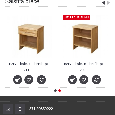
Saistītā prece
UZ PASŪTĪJUMU
Bērza koka naktsskapītis ar atvilktni
Bērza koka naktsskapītis
€119,00
€98,00
+371 29859222