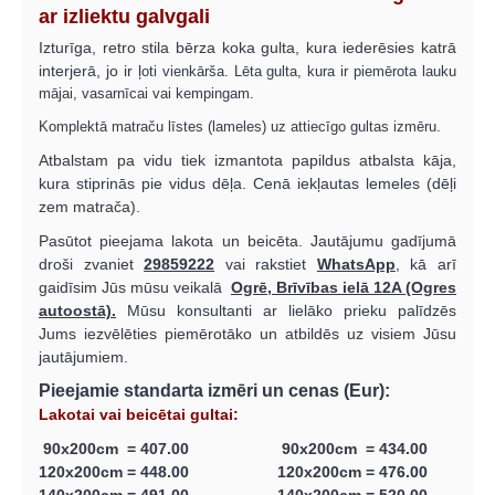
ar izliektu galvgali
Izturīga, retro stila bērza koka gulta, kura iederēsies katrā
interjerā, jo ir ļ
oti vienkārša. Lēta gulta, kura ir piemērota lauku
mājai, vasarnīcai vai kempingam.
Komplektā matraču līstes (lameles) uz attiecīgo gultas izmēru.
Atbalstam pa vidu tiek izmantota papildus atbalsta kāja,
kura stiprinās pie vidus dēļa. Cenā iekļautas lemeles (dēļi
zem matrača).
Pasūtot pieejama lakota un beicēta. Jautājumu gadījumā
droši zvaniet
29859222
vai rakstiet
WhatsApp
, kā arī
gaidīsim Jūs mūsu veikalā
Ogrē, Brīvības ielā 12A (Ogres
autoostā).
Mūsu konsultanti ar lielāko prieku palīdzēs
Jums iezvēlēties piemērotāko un atbildēs uz visiem Jūsu
jautājumiem.
Pieejamie standarta izmēri un cenas (Eur):
Lakotai vai beicētai gultai:
90x200cm = 407.00 90x200cm = 434.00
120x200cm = 448.00 120x200cm = 476.00
140x200cm = 491.00 140x200cm = 520.00