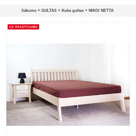
>
>
>
Sākums
GULTAS
Koka gultas
NIKO/ NETTA
UZ PASŪTĪJUMU