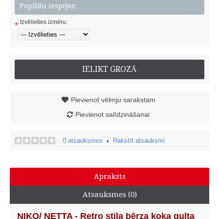
Papildu iespējas:
Izvēlieties izmēru:
*
IELIKT GROZĀ
Pievienot vēlmju sarakstam
Pievienot salīdzināšanai
0 atsauksmes
Rakstīt atsauksmi
•
Apraksts
Atsauksmes (0)
NIKO/ NETTA - Retro stila bērza koka gulta