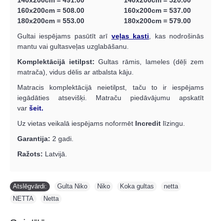
160x200cm = 508.00 160x200cm = 537.00
180x200cm = 553.00 180x200cm = 579.00
Gultai iespējams pasūtīt arī
veļas kasti
, kas nodrošinās
mantu vai gultasveļas uzglabāšanu.
Komplektācijā ietilpst:
Gultas rāmis, lameles (dēļi zem
matrača), vidus dēlis ar atbalsta kāju.
Matracis komplektācijā neietilpst, taču to ir iespējams
iegādāties atsevišķi. Matraču piedāvājumu apskatīt
var
šeit.
Uz vietas veikalā iespējams noformēt
Incredit
līzingu.
Garantija:
2 gadi.
Ražots:
Latvijā.
Atslēgvārdi:
Gulta Niko
,
Niko
,
Koka gultas
,
netta
,
NETTA
,
Netta