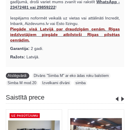
gadījumā, droši variet mums zvanīt vai rakstīt
WhatsApp -
23472481 vai 29859222
!
Iespējams noformēt veikalā uz vietas vai attālināti Incredit,
Inbank, Aizdevums.lv vai Esto līzingu.
Piegāde visā Latvijā par draudzīgām cenām. Rīgas
iedzīvotājiem piegāde atbilstoši Rīgas pilsētas
cenrādim.
Garantija:
2 gadi.
Ražots:
Latvijā.
Atslēgvārdi:
Dīvāns ''Simba M'' ar eko ādas roku balstiem
,
Simba M mod.20
,
Izvelkami dīvāni
,
simba
Saistītā prece
UZ PASŪTĪJUMU