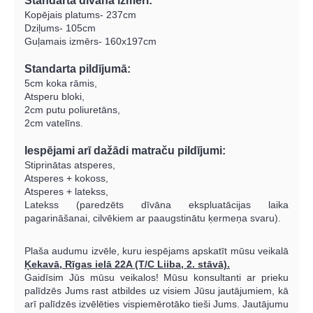
Standarta dīvāna izmēri:
Kopējais platums- 237cm
Dziļums- 105cm
Guļamais izmērs- 160x197cm
Standarta pildījumā:
5cm koka rāmis,
Atsperu bloki,
2cm putu poliuretāns,
2cm vatelīns.
Iespējami arī dažādi matraču pildījumi:
Stiprinātas atsperes,
Atsperes + kokoss,
Atsperes + latekss,
Latekss (paredzēts dīvāna ekspluatācijas laika
pagarināšanai, cilvēkiem ar paaugstinātu ķermeņa svaru).
Plaša audumu izvēle, kuru iespējams apskatīt mūsu veikalā
Ķekavā, Rīgas ielā 22A (T/C Liiba, 2. stāvā).
Gaidīsim Jūs mūsu veikalos!
Mūsu konsultanti ar prieku
palīdzēs Jums rast atbildes uz visiem Jūsu jautājumiem, kā
arī palīdzēs izvēlēties vispiemērotāko tieši Jums. Jautājumu