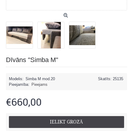
Dīvāns ''Simba M''
Modelis:
Simba M mod.20
Skatīts: 25135
Pieejamība:
Pieejams
€660,00
IELIKT GROZĀ