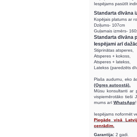
Iespējams pasūtīt indi
Standarta dīvāna i
Kopējais platums ar r
Dziļums- 107cm
Guļamais izmērs- 16
Standarta dīvāna pi
Iespējami arī dažād
Stiprinātas atsperes,
Atsperes + kokoss,
Atsperes + latekss,
Latekss (paredzēts dī
Plaša audumu, eko āda
(Ogres autoostā).
Mūsu konsultanti ar p
vispiemērotāko tieši
mums arī
WhatsApp
!
Iespējams noformēt vei
Piegāde visā Latvi
cenrādim.
Garantija:
2 gadi.