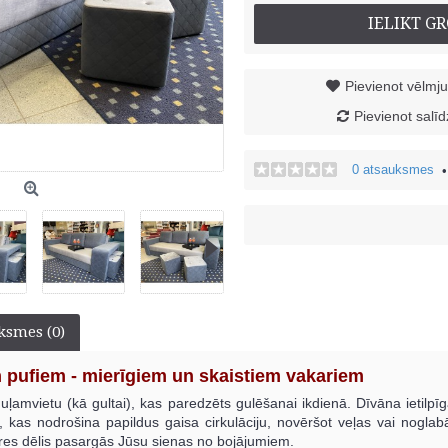
IELIKT G
Pievienot vēlmj
Pievienot salī
0 atsauksmes
ksmes (0)
m pufiem - mierīgiem un skaistiem vakariem
uļamvietu (kā gultai), kas paredzēts gulēšanai ikdienā. Dīvāna ietilpī
u, kas nodrošina papildus gaisa cirkulāciju, novēršot veļas vai nogla
es dēlis pasargās Jūsu sienas no bojājumiem.