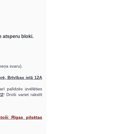
n atsperu bloki.
meņa svaru).
rē, Brīvības ielā 12A
rī palīdzēs izvēlēties
22
! Droši variet rakstīt
toši Rīgas pilsētas