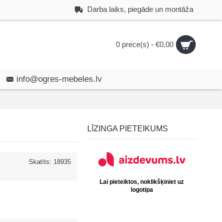
Darba laiks, piegāde un montāža
0 prece(s) - €0,00
info@ogres-mebeles.lv
LĪZINGA PIETEIKUMS
Skatīts: 18935
Lai pieteiktos, noklikšķiniet uz
logotipa