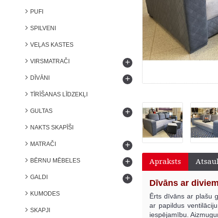
PUFI
SPILVENI
VEĻAS KASTES
+
VIRSMATRAČI
+
DĪVĀNI
TĪRĪŠANAS LĪDZEKĻI
+
GULTAS
NAKTS SKAPĪŠI
+
MATRAČI
+
BĒRNU MĒBELES
Apraksts
Atsau
+
GALDI
Dīvāns ar divie
KUMODES
Ērts dīvāns ar plašu g
ar papildus ventilācij
SKAPJI
iespējamību. Aizmugur