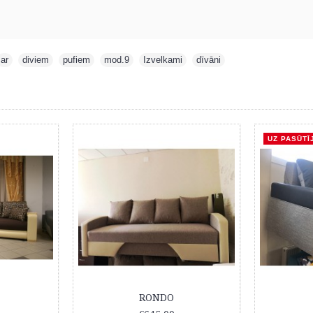
ar
,
diviem
,
pufiem
,
mod.9
,
Izvelkami
,
dīvāni
UZ PASŪTĪ
RONDO