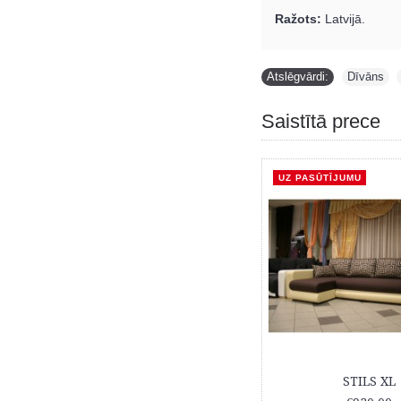
Ražots:
Latvijā.
Atslēgvārdi:
Dīvāns
,
Saistītā prece
UZ PASŪTĪJUMU
UZ PASŪTĪJUMU
STILS
STILS XL