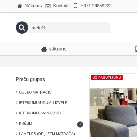
Sākums
Kontakti
+371 29859222
sākums
UZ PASŪTĪJUMU
Preču grupas
GULTA+MATRACIS
IETEIKUMI AUDUMU IZVĒLĒ
IETEIKUMI DĪVĀNA IZVĒLĒ
+
KRĒSLI
LAMELES (DĒĻI ZEM MATRAČA)