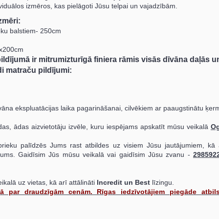
viduālos izmēros, kas pielāgoti Jūsu telpai un vajadzībām.
zmēri:
oku balstiem- 250cm
0x200cm
ldījumā ir mitrumizturīgā finiera rāmis visās dīvāna daļās u
i matraču pildījumi:
vāna ekspluatācijas laika pagarināšanai, cilvēkiem ar paaugstinātu ķer
s, ādas aizvietotāju izvēle, kuru iespējams apskatīt mūsu veikalā
Og
rieku palīdzēs Jums rast atbildes uz visiem Jūsu jautājumiem, kā a
 Jums. Gaidīsim Jūs mūsu veikalā vai gaidīsim Jūsu zvanu -
298592
kalā uz vietas, kā arī attālināti
Incredit un Best
līzingu.
jā par draudzīgām cenām. Rīgas iedzīvotājiem piegāde atbils