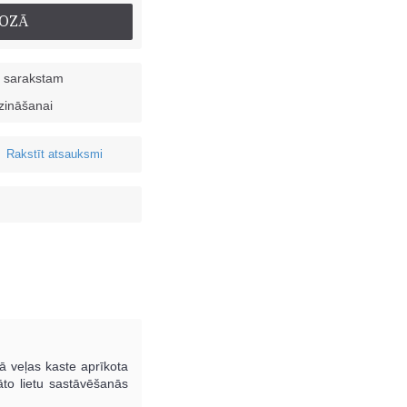
ROZĀ
u sarakstam
dzināšanai
Rakstīt atsauksmi
•
gā veļas kaste aprīkota
bāto lietu sastāvēšanās