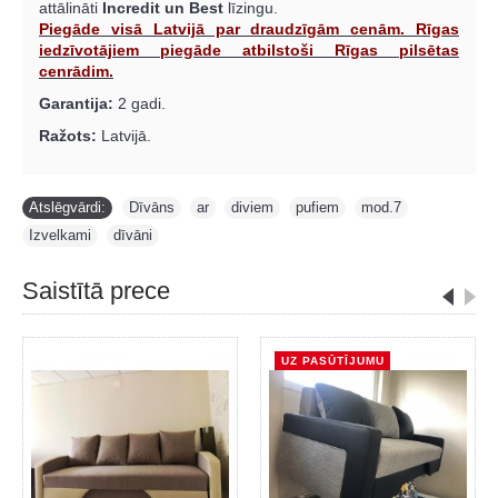
attālināti
Incredit un Best
līzingu.
Piegāde visā Latvijā par draudzīgām cenām. Rīgas
iedzīvotājiem piegāde atbilstoši Rīgas pilsētas
cenrādim.
Garantija:
2 gadi.
Ražots:
Latvijā.
Atslēgvārdi:
Dīvāns
,
ar
,
diviem
,
pufiem
,
mod.7
,
Izvelkami
,
dīvāni
Saistītā prece
UZ PASŪTĪJUMU