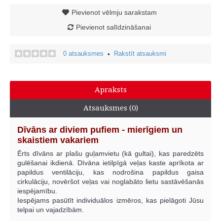
Pievienot vēlmju sarakstam
Pievienot salīdzināšanai
0 atsauksmes
Rakstīt atsauksmi
•
Apraksts
Atsauksmes (0)
Dīvāns ar diviem pufiem - mierīgiem un
skaistiem vakariem
Ērts dīvāns ar plašu guļamvietu (kā gultai), kas paredzēts
gulēšanai ikdienā. Dīvāna ietilpīgā veļas kaste aprīkota ar
papildus ventilāciju, kas nodrošina papildus gaisa
cirkulāciju, novēršot veļas vai noglabāto lietu sastāvēšanās
iespējamību.
Iespējams pasūtīt individuālos izmēros, kas pielāgoti Jūsu
telpai un vajadzībām.