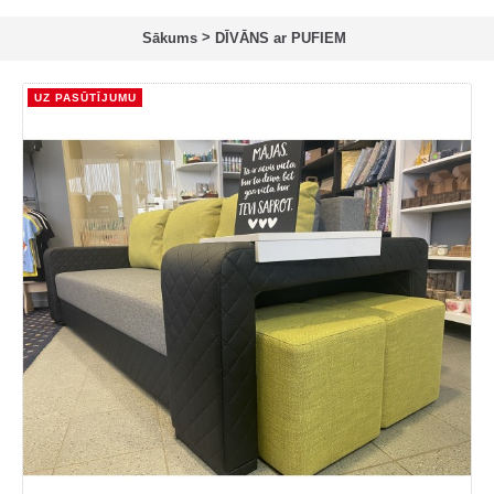
>
Sākums
DĪVĀNS ar PUFIEM
UZ PASŪTĪJUMU