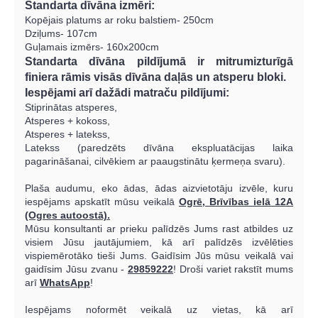
Standarta dīvāna izmēri:
Kopējais platums ar roku balstiem- 250cm
Dziļums- 107cm
Guļamais izmērs- 160x200cm
Standarta dīvāna pildījumā ir mitrumizturīgā
finiera rāmis visās dīvāna daļās un atsperu bloki.
Iespējami arī dažādi matraču pildījumi:
Stiprinātas atsperes,
Atsperes + kokoss,
Atsperes + latekss,
Latekss (paredzēts dīvāna ekspluatācijas laika
pagarināšanai, cilvēkiem ar paaugstinātu ķermeņa svaru).
Plaša audumu, eko ādas, ādas aizvietotāju izvēle, kuru
iespējams apskatīt mūsu veikalā
Ogrē, Brīvības ielā 12A
(Ogres autoostā).
Mūsu konsultanti ar prieku palīdzēs Jums rast atbildes uz
visiem Jūsu jautājumiem, kā arī palīdzēs izvēlēties
vispiemērotāko tieši Jums. Gaidīsim Jūs mūsu veikalā vai
gaidīsim Jūsu zvanu -
29859222
! Droši variet rakstīt mums
arī
WhatsApp
!
Iespējams noformēt veikalā uz vietas, kā arī