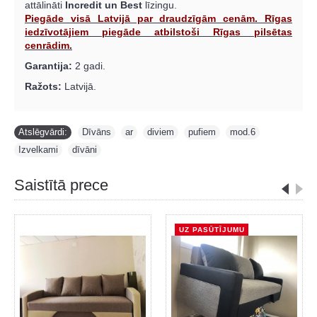
attālināti
Incredit un Best
līzingu.
Piegāde visā Latvijā par draudzīgām cenām. Rīgas
iedzīvotājiem piegāde atbilstoši Rīgas pilsētas
cenrādim.
Garantija:
2 gadi.
Ražots:
Latvijā.
Atslēgvārdi:
Dīvāns
,
ar
,
diviem
,
pufiem
,
mod.6
,
Izvelkami
,
dīvāni
Saistītā prece
UZ PASŪTĪJUMU