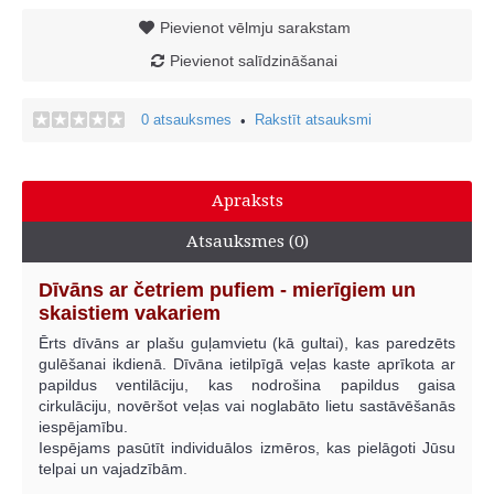
Pievienot vēlmju sarakstam
Pievienot salīdzināšanai
0 atsauksmes
Rakstīt atsauksmi
•
Apraksts
Atsauksmes (0)
Dīvāns ar četriem pufiem - mierīgiem un
skaistiem vakariem
Ērts dīvāns ar plašu guļamvietu (kā gultai), kas paredzēts
gulēšanai ikdienā. Dīvāna ietilpīgā veļas kaste aprīkota ar
papildus ventilāciju, kas nodrošina papildus gaisa
cirkulāciju, novēršot veļas vai noglabāto lietu sastāvēšanās
iespējamību.
Iespējams pasūtīt individuālos izmēros, kas pielāgoti Jūsu
telpai un vajadzībām.