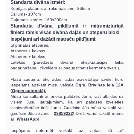
Standarta dīvāna izmēri:
Kopējais platums ar roku balstiem- 265cm
Dziļums- 107cm
Guļamais izmērs- 160x200cm
Standarta dīvāna pildījumā ir mitrumizturīgā
finiera rāmis visās dīvāna daļās un atsperu bloki.
Iespējami arī dažādi matraču pildījumi:
Stiprinātas atsperes,
Atsperes + kokoss,
Atsperes + latekss,
Latekss (paredzēts dīvāna ekspluatācijas laika
pagarināšanai, cilvēkiem ar paaugstinātu ķermeņa svaru).
Plaša audumu, eko ādas, ādas aizvietotāju izvēle, kuru
iespējams apskatīt mūsu veikalā
Ogrē, Brīvības ielā 12A
(Ogres autoostā).
Mūsu konsultanti ar prieku palīdzēs Jums rast atbildes uz
visiem Jūsu jautājumiem, kā arī palīdzēs izvēlēties
vispiemērotāko tieši Jums. Gaidīsim Jūs mūsu veikalā vai
gaidīsim Jūsu zvanu -
29859222
! Droši variet rakstīt mums
arī
WhatsApp
!
Iespējams noformēt veikalā uz vietas, kā arī