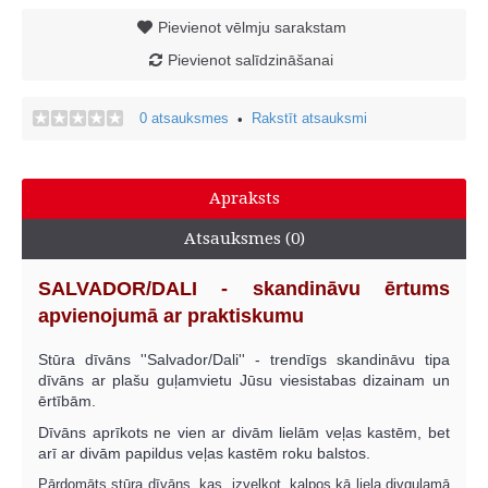
Pievienot vēlmju sarakstam
Pievienot salīdzināšanai
0 atsauksmes
Rakstīt atsauksmi
•
Apraksts
Atsauksmes (0)
SALVADOR/DALI - skandināvu ērtums
apvienojumā ar praktiskumu
Stūra dīvāns ''Salvador/Dali'' - trendīgs skandināvu tipa
dīvāns ar plašu guļamvietu Jūsu viesistabas dizainam un
ērtībām.
Dīvāns aprīkots ne vien ar divām lielām veļas kastēm, bet
arī ar divām papildus veļas kastēm roku balstos.
Pārdomāts stūra dīvāns, kas, izvelkot, kalpos kā liela divguļamā