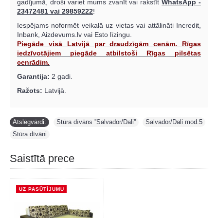
gadījumā, droši variet mums zvanīt vai rakstīt
WhatsApp -
23472481 vai 29859222
!
Iespējams noformēt veikalā uz vietas vai attālināti Incredit,
Inbank, Aizdevums.lv vai Esto līzingu.
Piegāde visā Latvijā par draudzīgām cenām. Rīgas
iedzīvotājiem piegāde atbilstoši Rīgas pilsētas
cenrādim.
Garantija:
2 gadi.
Ražots:
Latvijā.
Atslēgvārdi:
Stūra dīvāns ''Salvador/Dali''
,
Salvador/Dali mod.5
,
Stūra dīvāni
Saistītā prece
UZ PASŪTĪJUMU