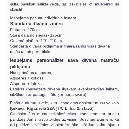
gulta, savukārt saliktā veidā, tas izskatīsies ļoti mūsdienīgi un
skaisti!
Iespējams pasūtīt individuālā izmērā.
Standarta dīvāna izmērs:
Platums- 270cm
Stūra daļa no sienas- 175cm
Guļamā platība- 170x210cm
Standarta dīvāna pildījumā ir finiera rāmis visās dīvāna
daļās un atsperu bloki.
Iespējams personalizēt sava dīvāna matraču
pildījumu:
Nostiprinātas atsperes,
Atsperes + kokoss,
Atsperes + latekss,
Latekss (paredzēts dīvāna ilgākam ekspluatācijas laikam,
cilvēkiem ar paaugstinātu ķermeņa svaru).
Plaša audumu izvēle, kuru iespējams apskatīt mūsu veikalā
Ķekavā, Rīgas ielā 22A (T/C Liiba, 2. stāvā).
Gaidīsim Jūs mūsu veikalos!
Mūsu konsultanti ar prieku
palīdzēs Jums rast atbildes uz visiem Jūsu jautājumiem, kā
arī palīdzēs izvēlēties vispiemērotāko tieši Jums. Jautājumu