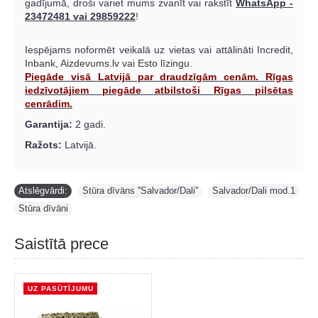
gadījumā, droši variet mums zvanīt vai rakstīt
WhatsApp -
23472481 vai 29859222
!
Iespējams noformēt veikalā uz vietas vai attālināti Incredit,
Inbank, Aizdevums.lv vai Esto līzingu.
Piegāde visā Latvijā par draudzīgām cenām. Rīgas
iedzīvotājiem piegāde atbilstoši Rīgas pilsētas
cenrādim.
Garantija:
2 gadi.
Ražots:
Latvijā.
Atslēgvārdi:
Stūra dīvāns ''Salvador/Dali''
,
Salvador/Dali mod.1
,
Stūra dīvāni
Saistītā prece
UZ PASŪTĪJUMU