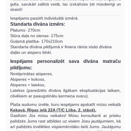
gulta, savukārt saliktā veidā, tas izskatīsies ļoti mūsdienīgi un
skaisti!
Iespējams pasūtīt individuālā izmērā.
Standarta dīvāna izmērs:
Platums- 270cm
Stūra daļa no sienas- 175cm
Guļamā platība- 170x210cm
Standarta dīvāna pildījumā ir finiera rāmis visās dīvāna
daļās un atsperu bloki.
Iespējams personalizēt sava dīvāna matraču
pildījumu:
Nostiprinātas atsperes,
Atsperes + kokoss,
Atsperes + latekss,
Latekss (paredzēts dīvāna ilgākam ekspluatācijas laikam,
cilvēkiem ar paaugstinātu ķermeņa svaru).
Plaša audumu izvēle, kuru iespējams apskatīt mūsu veikalā
Ķekavā, Rīgas ielā 22A (T/C Liiba, 2. stāvā).
Gaidīsim Jūs mūsu veikalos!
Mūsu konsultanti ar prieku
palīdzēs Jums rast atbildes uz visiem Jūsu jautājumiem, kā
arī palīdzēs izvēlēties vispiemērotāko tieši Jums. Jautājumu