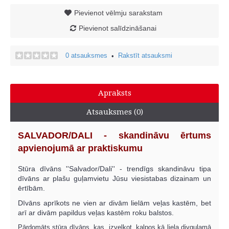
Pievienot vēlmju sarakstam
Pievienot salīdzināšanai
0 atsauksmes
Rakstīt atsauksmi
•
Apraksts
Atsauksmes (0)
SALVADOR/DALI - skandināvu ērtums
apvienojumā ar praktiskumu
Stūra dīvāns ''Salvador/Dali'' - trendīgs skandināvu tipa
dīvāns ar plašu guļamvietu Jūsu viesistabas dizainam un
ērtībām.
Dīvāns aprīkots ne vien ar divām lielām veļas kastēm, bet
arī ar divām papildus veļas kastēm roku balstos.
Pārdomāts stūra dīvāns, kas, izvelkot, kalpos kā liela divguļamā