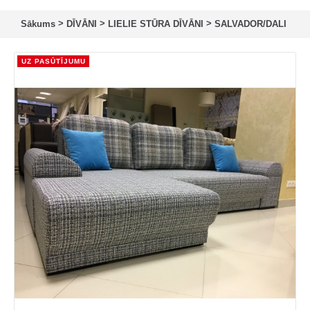
>
>
>
Sākums
DĪVĀNI
LIELIE STŪRA DĪVĀNI
SALVADOR/DALI
UZ PASŪTĪJUMU