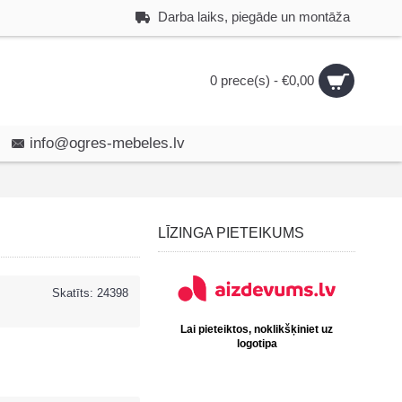
Darba laiks, piegāde un montāža
0 prece(s) - €0,00
info@ogres-mebeles.lv
LĪZINGA PIETEIKUMS
Skatīts: 24398
Lai pieteiktos, noklikšķiniet uz
logotipa