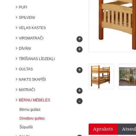
PUFI
SPILVENI
VEĻAS KASTES
+
VIRSMATRAČI
+
DĪVĀNI
TĪRĪŠANAS LĪDZEKĻI
+
GULTAS
NAKTS SKAPĪŠI
+
MATRAČI
-
BĒRNU MĒBELES
Bērnu gultas
Divstāvu gultas
Šūpulīši
Apraksts
Atsau