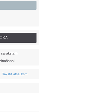
ROZĀ
u sarakstam
dzināšanai
Rakstīt atsauksmi
•