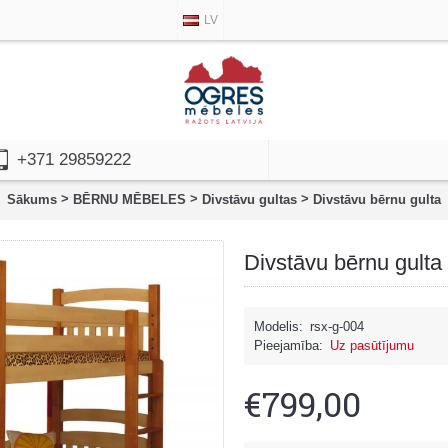
LV
+371 29859222
>
>
>
Sākums
BĒRNU MĒBELES
Divstāvu gultas
Divstāvu bērnu gulta
Divstāvu bērnu gulta
Modelis:
rsx-g-004
Pieejamība:
Uz pasūtījumu
€799,00