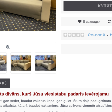
КУПИТ
В закладки
Отзывов: 0
Н
•
 (0)
ts dīvāns, kurš Jūsu viesistabu padarīs ievērojamu
rti gan sēdēt, baudot vakarus kopā, gan gulēt. Stūra daļā paaugstināta
 atbalstu, kā arī, baudot naktsmieru, Jūsu spilvens vienmēr atradīsies 