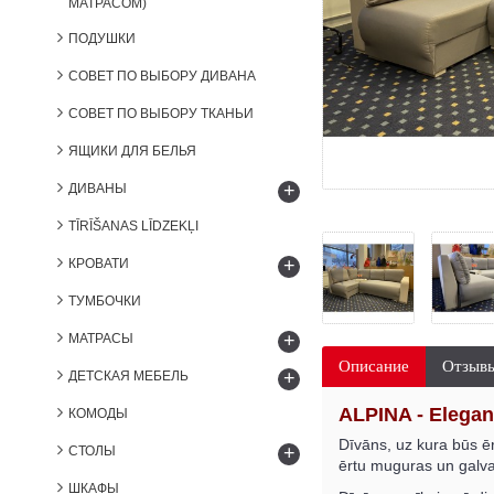
МАТРАСОМ)
ПОДУШКИ
СОВЕТ ПО ВЫБОРУ ДИВАНА
СОВЕТ ПО ВЫБОРУ ТКАНЬИ
ЯЩИКИ ДЛЯ БЕЛЬЯ
+
ДИВАНЫ
TĪRĪŠANAS LĪDZEKĻI
+
КРОВАТИ
ТУМБОЧКИ
+
МАТРАСЫ
Описание
Отзывы
+
ДЕТСКАЯ МЕБЕЛЬ
ALPINA - Elegan
КОМОДЫ
Dīvāns, uz kura būs ē
+
СТОЛЫ
ērtu muguras un galvas
ШКАФЫ