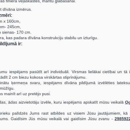
as finiera veļaskastes, mantu glabāšanai.
t dīvāna izmērus.
zmēri:
cm x 160cm,
iem- 245cm,
o sienas- 170 cm.
era, kas padara dīvāna konstrukciju stabilu un izturīgu.
ldījumā ir:
mu iespējams pasūtīt arī individuāli. Virsmas lielākai cietībai un tā
tādīt 2 cm biezu kokosa virskārtas stiprinājumu.
inātu ķermeņa svaru, iespējams dīvāna pildījumā izvēlēties lateks
lgmūžīgu.
s mainīt arī uz pretējo pusi.
s, ādas aizvietotāju izvēle, kuru iespējams apskatīt mūsu veikalā
Og
rieku palīdzēs Jums rast atbildes uz visiem Jūsu jautājumiem, kā a
 Jums. Gaidīsim Jūs mūsu veikalā vai gaidīsim Jūsu zvanu -
298592