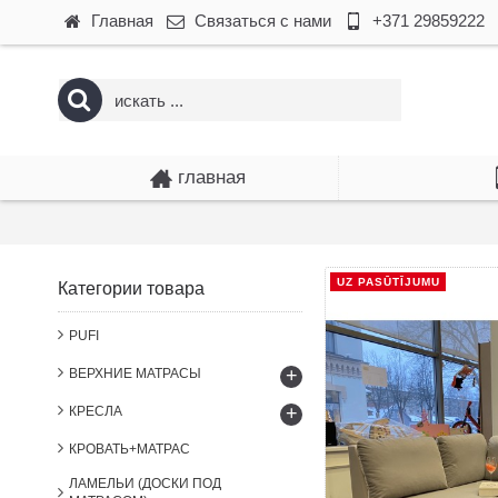
Главная
Связаться с нами
+371 29859222
главная
UZ PASŪTĪJUMU
Категории товара
PUFI
+
ВЕРХНИЕ МАТРАСЫ
+
КРЕСЛА
КРОВАТЬ+МАТРАС
ЛАМЕЛЬИ (ДОСКИ ПОД