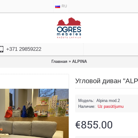
RU
+371 29859222
»
Главная
ALPINA
Угловой диван ''ALP
Модель:
Alpina mod.2
Наличие:
Uz pasūtījumu
€855.00