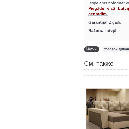
Iespējams noformēt ve
Piegāde visā Latvi
cenrādim.
Garantija:
2 gadi.
Ražots:
Latvijā.
Метки:
Угловой диван 
См. также