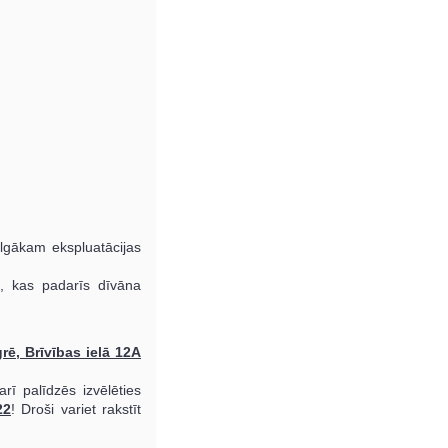
 ilgākam ekspluatācijas
u, kas padarīs dīvāna
rē, Brīvības ielā 12A
rī palīdzēs izvēlēties
22
! Droši variet rakstīt