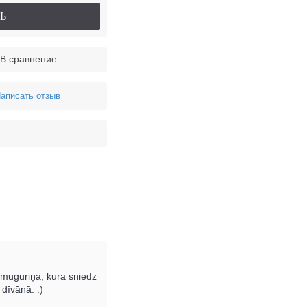
Ь
В сравнение
аписать отзыв
 muguriņa, kura sniedz
dīvānā. :)