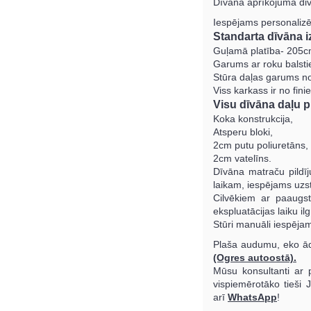
Dīvāna aprīkojumā div
Iespējams personalizē
Standarta dīvāna i
Guļamā platība- 205
Garums ar roku balst
Stūra daļas garums n
Viss karkass ir no fini
Visu dīvāna daļu pi
Koka konstrukcija,
Atsperu bloki,
2cm putu poliuretāns,
2cm vatelīns.
Dīvāna matraču pildīju
laikam, iespējams uzs
Cilvēkiem ar paaugst
ekspluatācijas laiku i
Stūri manuāli iespējam
Plaša audumu, eko āda
(Ogres autoostā).
Mūsu konsultanti ar p
vispiemērotāko tieši
arī
WhatsApp
!