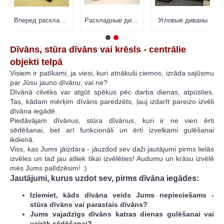
Вперед раскладные диваны
Раскладные диваны
Угловые диваны
Dīvāns, stūra dīvāns vai krēsls - centrālie
objekti telpā
Visiem ir patīkami, ja viesi, kuri atnākuši ciemos, izrāda sajūsmu
par Jūsu jauno dīvānu, vai ne?
Dīvānā cilvēks var atgūt spēkus pēc darba dienas, atpūsties.
Tas, kādam mērķim dīvāns paredzēts, ļauj izdarīt pareizo izvēli
dīvāna iegādē.
Piedāvājam dīvānus, stūra dīvānus, kuri ir ne vien ērti
sēdēšanai, bet arī funkcionāli un ērti izvelkami gulēšanai
ikdienā.
Viss, kas Jums jāizdara - jāuzdod sev daži jautājumi pirms lielās
izvēles un tad jau atliek tikai izvēlēties! Audumu un krāsu izvēlē
mēs Jums palīdzēsim! :)
Jautājumi, kurus uzdot sev, pirms dīvāna iegādes:
Izlemiet, kāds dīvāna veids Jums nepieciešams -
s
tūra dīvāns vai parastais dīvāns?
Jums vajadzīgs dīvāns katras dienas gulēšanai vai
vairāk sēdēšanai?