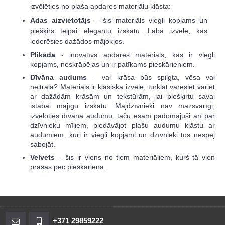
izvēlēties no plaša apdares materiālu klāsta:
Ādas aizvietotājs
– šis materiāls viegli kopjams un
piešķirs telpai elegantu izskatu. Laba izvēle, kas
iederēsies dažādos mājokļos.
Plikāda
- inovatīvs apdares materiāls, kas ir viegli
kopjams, neskrāpējas un ir patīkams pieskārieniem.
Dīvāna audums
– vai krāsa būs spilgta, vēsa vai
neitrāla? Materiāls ir klasiska izvēle, turklāt varēsiet variēt
ar dažādām krāsām un tekstūrām, lai piešķirtu savai
istabai mājīgu izskatu. Majdzīvnieki nav mazsvarīgi,
izvēloties dīvāna audumu, taču esam padomājuši arī par
dzīvnieku mīļiem, piedāvājot plašu audumu klāstu ar
audumiem, kuri ir viegli kopjami un dzīvnieki tos nespēj
sabojāt.
Velvets
– šis ir viens no tiem materiāliem, kurš tā vien
prasās pēc pieskāriena.
+371 29859222