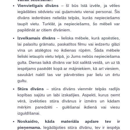
Vienvietīgais dīvāns
– šī būs īstā izvēle, ja vēlies
iegādāties sēdvietu vai guļamvietu vienai personai. Šis
dīvāns iederēsies nelielās telpās, kurās nepieciešams
taupīt vietu. Turklāt, ja nepieciešams, šo mēbeli var
papildināt ar citiem dīvāniem.
Izvelkamais dīvāns
– lieliska mēbele, kurā apsēsties,
lai palasītu grāmatu, paskatītos filmu vai iedzertu glāzi
vīna un atslēgtos no ikdienas rūpēm. Šāda mēbele
lieliski ietaupīs vietu telpā, jo Jums nebūs nepieciešama
gulta. Dienas laikā dīvāns var būt saliktā veidā, un uz tā
iespējams pasēdēt kopā ar mājiniekiem, kā arī viesiem,
savukārt naktī tas var pārvērsties par lielu un ērtu
gultu.
Stūra dīvāns
– stūra dīvāns vienmēr telpās radījis
kopības sajūtu un labi izskatījies. Aspekti, kurus ņemt
vērā, izvēloties stūra dīvānus ir izmērs un kādam
mērķim paredzēti - gulēšanai ikdienā vai viesu
izguldīšanai.
Noskaidro, kāda materiāla apdare tev ir
pieņemama.
Iegādājoties stūra dīvānu, tev ir iespēja