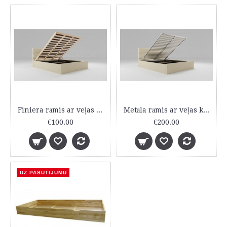
Finiera rāmis ar veļas kasti
Metāla rāmis ar veļas kasti
€100.00
€200.00
UZ PASŪTĪJUMU