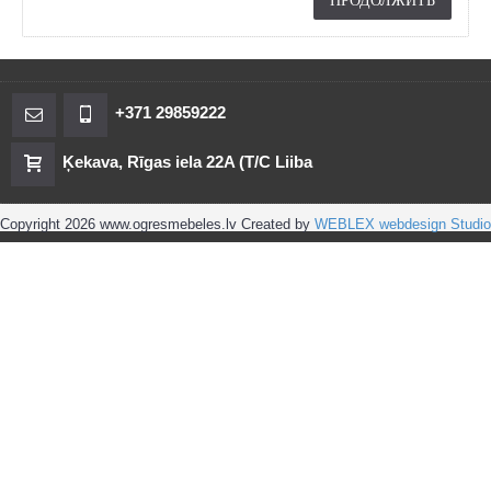
ПРОДОЛЖИТЬ
+371 29859222
Ķekava, Rīgas iela 22A (T/C Liiba
Copyright 2026 www.ogresmebeles.lv Created by
WEBLEX webdesign Studio