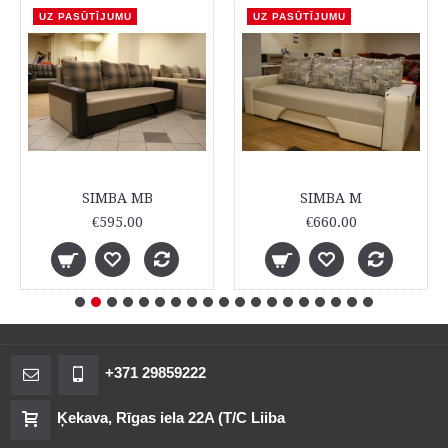
UZ PASŪTĪJUMU
UZ PASŪTĪJUMU
SIMBA MB
SIMBA M
€595.00
€660.00
+371 29859222
Ķekava, Rīgas iela 22A (T/C Liiba