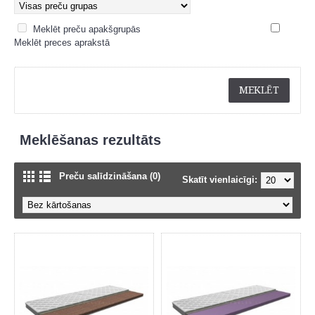
Meklēt preču apakšgrupās
Meklēt preces aprakstā
Meklēšanas rezultāts
Preču salīdzināšana (0)
Skatīt vienlaicīgi: