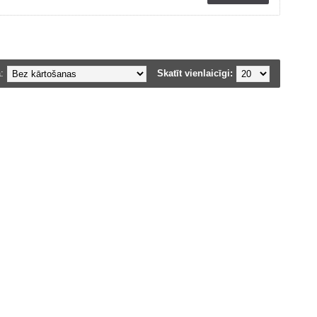
:
Skatīt vienlaicīgi: