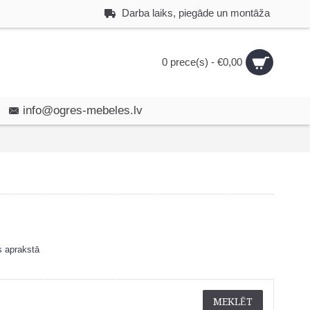
Darba laiks, piegāde un montāža
0 prece(s) - €0,00
info@ogres-mebeles.lv
s aprakstā