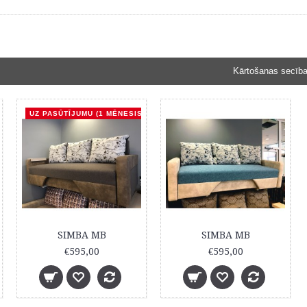
Kārtošanas secība
UZ PASŪTĪJUMU (1 MĒNESIS)
SIMBA MB
SIMBA MB
€595,00
€595,00