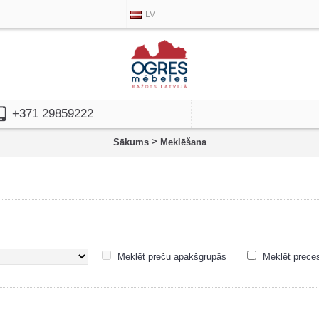
LV
+371 29859222
>
Sākums
Meklēšana
Meklēt preču apakšgrupās
Meklēt prece