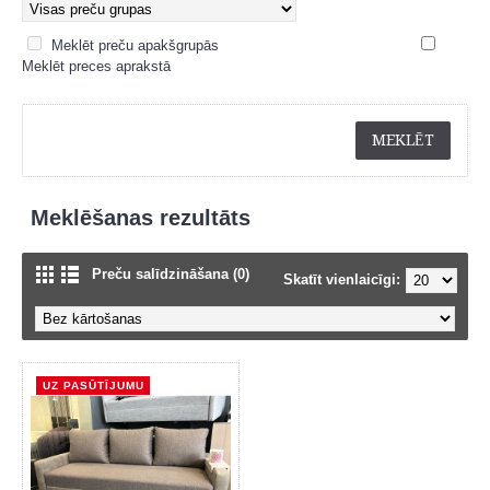
Meklēt preču apakšgrupās
Meklēt preces aprakstā
Meklēšanas rezultāts
Preču salīdzināšana (0)
Skatīt vienlaicīgi:
UZ PASŪTĪJUMU