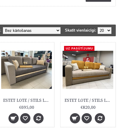
:
Skatīt vienlaicīgi:
UZ PASŪTĪJUMU
ESTET LOTE / STILS LOTE
ESTET LOTE / STILS LOTE ar nostiprinātām atsperēm
€695,00
€820,00