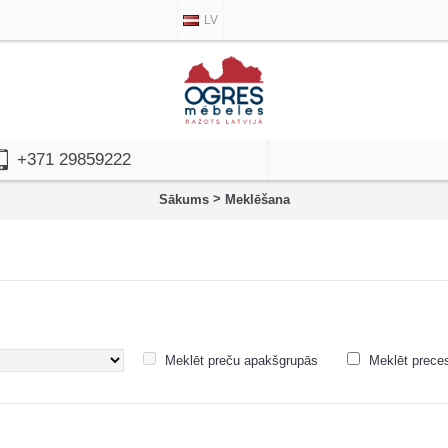
LV
+371 29859222
>
Sākums
Meklēšana
Meklēt preču apakšgrupās
Meklēt prece