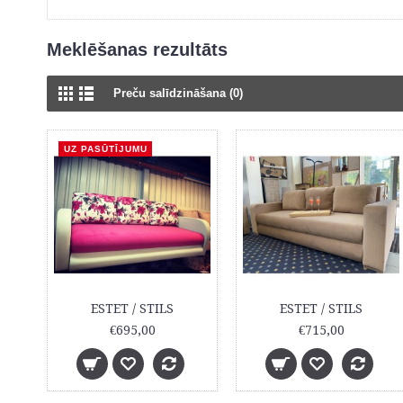
Meklēšanas rezultāts
Preču salīdzināšana (0)
UZ PASŪTĪJUMU
ESTET / STILS
ESTET / STILS
€695,00
€715,00