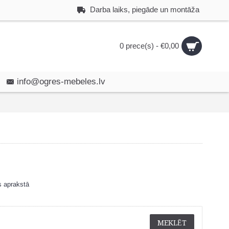
Darba laiks, piegāde un montāža
0 prece(s) - €0,00
info@ogres-mebeles.lv
s aprakstā