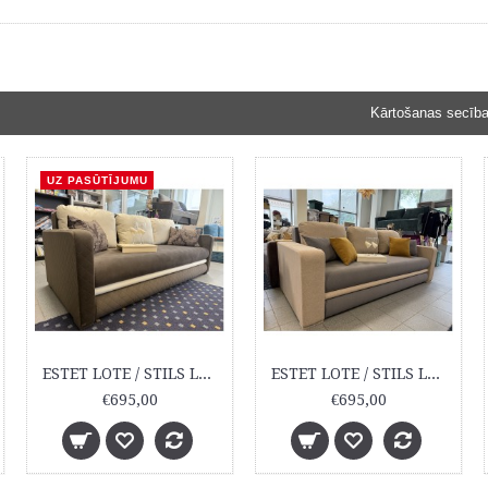
Kārtošanas secība
UZ PASŪTĪJUMU
ESTET LOTE / STILS LOTE
ESTET LOTE / STILS LOTE
€695,00
€695,00