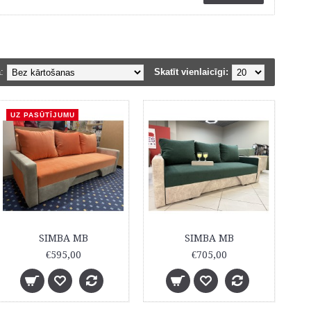
:
Skatīt vienlaicīgi:
UZ PASŪTĪJUMU
SIMBA MB
SIMBA MB
€595,00
€705,00