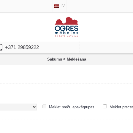
LV
+371 29859222
>
Sākums
Meklēšana
Meklēt preču apakšgrupās
Meklēt prece