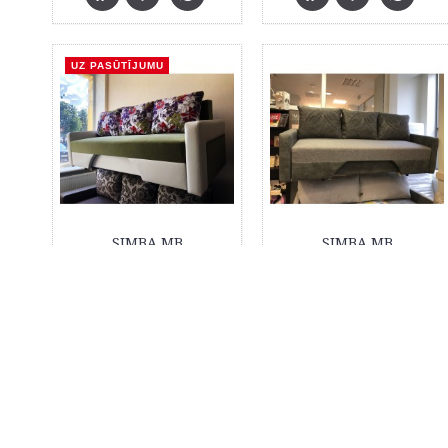
UZ PASŪTĪJUMU
SIMBA MB
SIMBA MB
€660,00
€595,00
+371 29859222