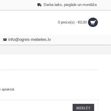
Darba laiks, piegāde un montāža
0 prece(s) - €0,00
info@ogres-mebeles.lv
s aprakstā