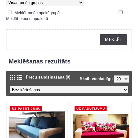
Meklēt preču apakšgrupās
Meklēt preces aprakstā
Meklēšanas rezultāts
Preču salīdzināšana (0)
Skatīt vienlaicīgi:
UZ PASŪTĪJUMU
UZ PASŪTĪJUMU