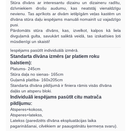
Stūra dīvāns ar interesantu dizainu un dizaineru radītu,
dzīvniekiem drošu audumu, kas neatstāj vienaldzīgu
nevienu. Tas aprīkots ar divām ietilpīgām veļas kastēm un
dīvāna stūra daļu iespējams manuāli nomainīt uz vajadzīgo
pusi.
Pārdomāts stūra dīvāns, kas, izvelkot, kalpos kā liela
divguļamā gulta, savukārt saliktā veidā, tas izskatīsies ļoti
mūsdienīgi un skaisti!
Iespējams pasūtīt individuālā izmērā.
Standarta dīvāna izmērs (ar platiem roku
balstiem):
Platums- 245cm
Stūra daļa no sienas- 165cm
Guļamā platība- 160x205cm
Standarta dīvāna pildījumā ir finiera rāmis visās dīvāna
daļās un atsperu bloki.
Individuāli iespējams pasūtīt citu matrača
pildījumu:
Atsperes+kokoss,
Atsperes+latekss,
Latekss (paredzēts dīvāna ekspluatācijas laika
pagarināšanai, cilvēkiem ar paaugstinātu ķermeņa svaru).