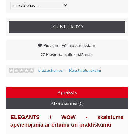
IELIKT GROZĀ
Pievienot vēlmju sarakstam
Pievienot salīdzināšanai
0 atsauksmes
Rakstīt atsauksmi
•
Apraksts
Atsauksmes (0)
ELEGANTS / WOW - skaistums
apvienojumā ar ērtumu un praktiskumu