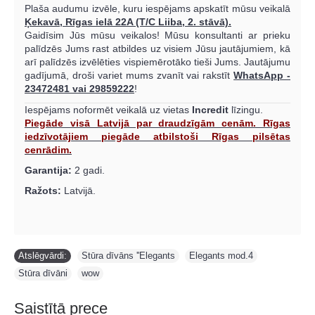
Plaša audumu izvēle, kuru iespējams apskatīt mūsu veikalā
Ķekavā, Rīgas ielā 22A (T/C Liiba, 2. stāvā).
Gaidīsim Jūs mūsu veikalos!
Mūsu konsultanti ar prieku
palīdzēs Jums rast atbildes uz visiem Jūsu jautājumiem, kā
arī palīdzēs izvēlēties vispiemērotāko tieši Jums. Jautājumu
gadījumā, droši variet mums zvanīt vai rakstīt
WhatsApp -
23472481 vai 29859222
!
Iespējams noformēt veikalā uz vietas
Incredit
līzingu.
Piegāde visā Latvijā par draudzīgām cenām. Rīgas
iedzīvotājiem piegāde atbilstoši Rīgas pilsētas
cenrādim.
Garantija:
2 gadi.
Ražots:
Latvijā.
Atslēgvārdi:
Stūra dīvāns ''Elegants
,
Elegants mod.4
,
Stūra dīvāni
,
wow
Saistītā prece