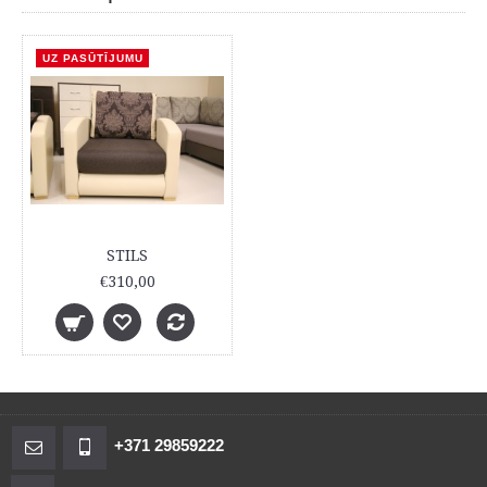
UZ PASŪTĪJUMU
STILS
€310,00
+371 29859222