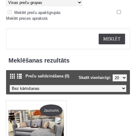
Meklēt preču apakšgrupās
Meklēt preces aprakstā
Meklēšanas rezultāts
Preču salīdzināšana (0)
Skatīt vienlaicīgi:
Jaunums