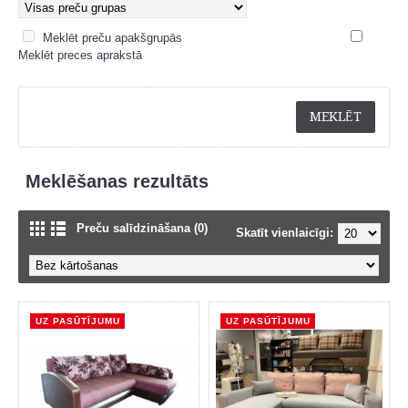
Meklēt preču apakšgrupās
Meklēt preces aprakstā
Meklēšanas rezultāts
Preču salīdzināšana (0)
Skatīt vienlaicīgi:
UZ PASŪTĪJUMU
UZ PASŪTĪJUMU