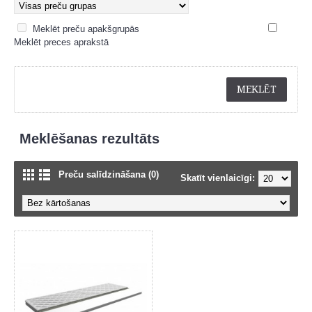
Meklēt preču apakšgrupās
Meklēt preces aprakstā
Meklēšanas rezultāts
Preču salīdzināšana (0)
Skatīt vienlaicīgi: