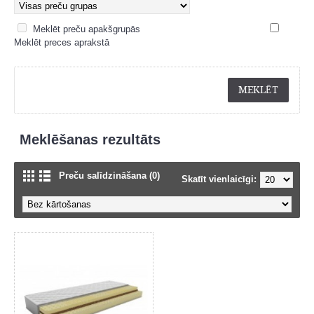
Meklēt preču apakšgrupās
Meklēt preces aprakstā
Meklēšanas rezultāts
Preču salīdzināšana (0)
Skatīt vienlaicīgi: