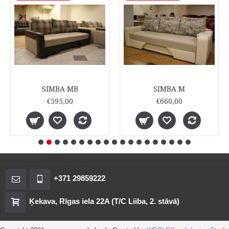
SIMBA MB
SIMBA M
€595,00
€660,00
+371 29859222
Ķekava, Rīgas iela 22A (T/C Liiba, 2. stāvā)