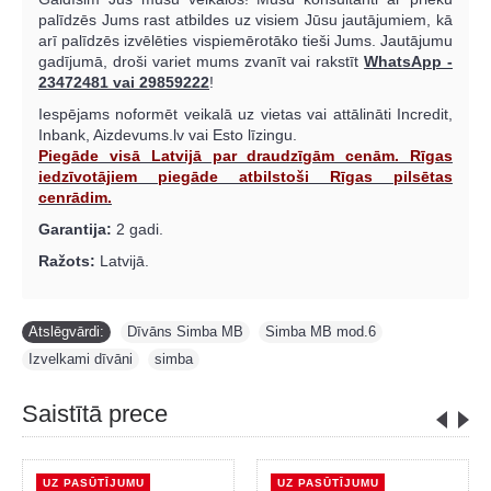
palīdzēs Jums rast atbildes uz visiem Jūsu jautājumiem, kā
arī palīdzēs izvēlēties vispiemērotāko tieši Jums. Jautājumu
gadījumā, droši variet mums zvanīt vai rakstīt
WhatsApp -
23472481 vai 29859222
!
Iespējams noformēt veikalā uz vietas vai attālināti Incredit,
Inbank, Aizdevums.lv vai Esto līzingu.
Piegāde visā Latvijā par draudzīgām cenām. Rīgas
iedzīvotājiem piegāde atbilstoši Rīgas pilsētas
cenrādim.
Garantija:
2 gadi.
Ražots:
Latvijā.
Atslēgvārdi:
Dīvāns Simba MB
,
Simba MB mod.6
,
Izvelkami dīvāni
,
simba
Saistītā prece
UZ PASŪTĪJUMU
UZ PASŪTĪJUMU