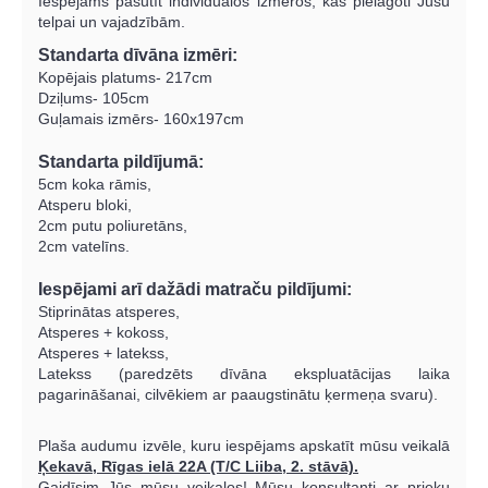
Iespējams pasūtīt individuālos izmēros, kas pielāgoti Jūsu
telpai un vajadzībām.
Standarta dīvāna izmēri:
Kopējais platums- 217cm
Dziļums- 105cm
Guļamais izmērs- 160x197cm
Standarta pildījumā:
5cm koka rāmis,
Atsperu bloki,
2cm putu poliuretāns,
2cm vatelīns.
Iespējami arī dažādi matraču pildījumi:
Stiprinātas atsperes,
Atsperes + kokoss,
Atsperes + latekss,
Latekss (paredzēts dīvāna ekspluatācijas laika
pagarināšanai, cilvēkiem ar paaugstinātu ķermeņa svaru).
Plaša audumu izvēle, kuru iespējams apskatīt mūsu veikalā
Ķekavā, Rīgas ielā 22A (T/C Liiba, 2. stāvā).
Gaidīsim Jūs mūsu veikalos!
Mūsu konsultanti ar prieku