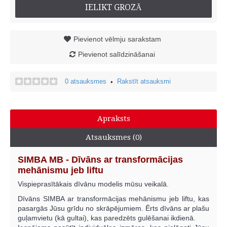
IELIKT GROZĀ
Pievienot vēlmju sarakstam
Pievienot salīdzināšanai
0 atsauksmes
Rakstīt atsauksmi
•
Apraksts
Atsauksmes (0)
SIMBA MB - Dīvāns ar transformācijas
mehānismu jeb liftu
Vispieprasītākais dīvānu modelis mūsu veikalā.
Dīvāns SIMBA ar transformācijas mehānismu jeb liftu, kas
pasargās Jūsu grīdu no skrāpējumiem. Ērts dīvāns ar plašu
guļamvietu (kā gultai), kas paredzēts gulēšanai ikdienā.