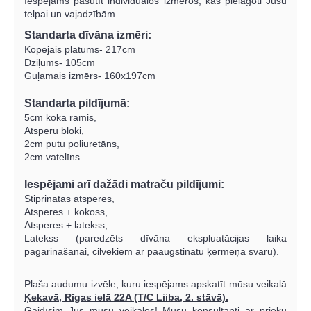
Iespējams pasūtīt individuālos izmēros, kas pielāgoti Jūsu
telpai un vajadzībām.
Standarta dīvāna izmēri:
Kopējais platums- 217cm
Dziļums- 105cm
Guļamais izmērs- 160x197cm
Standarta pildījumā:
5cm koka rāmis,
Atsperu bloki,
2cm putu poliuretāns,
2cm vatelīns.
Iespējami arī dažādi matraču pildījumi:
Stiprinātas atsperes,
Atsperes + kokoss,
Atsperes + latekss,
Latekss (paredzēts dīvāna ekspluatācijas laika
pagarināšanai, cilvēkiem ar paaugstinātu ķermeņa svaru).
Plaša audumu izvēle, kuru iespējams apskatīt mūsu veikalā
Ķekavā, Rīgas ielā 22A (T/C Liiba, 2. stāvā).
Gaidīsim Jūs mūsu veikalos!
Mūsu konsultanti ar prieku