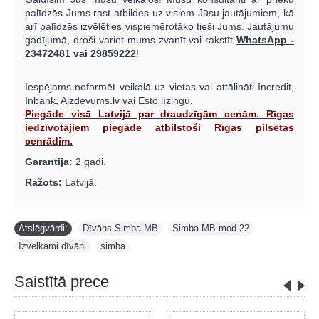
palīdzēs Jums rast atbildes uz visiem Jūsu jautājumiem, kā
arī palīdzēs izvēlēties vispiemērotāko tieši Jums. Jautājumu
gadījumā, droši variet mums zvanīt vai rakstīt
WhatsApp -
23472481 vai 29859222
!
Iespējams noformēt veikalā uz vietas vai attālināti Incredit,
Inbank, Aizdevums.lv vai Esto līzingu.
Piegāde visā Latvijā par draudzīgām cenām. Rīgas
iedzīvotājiem piegāde atbilstoši Rīgas pilsētas
cenrādim.
Garantija:
2 gadi.
Ražots:
Latvijā.
Atslēgvārdi:
Dīvāns Simba MB
,
Simba MB mod.22
,
Izvelkami dīvāni
,
simba
Saistītā prece