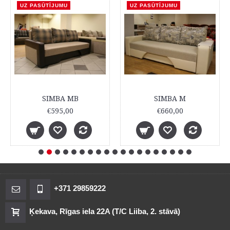
UZ PASŪTĪJUMU
UZ PASŪTĪJUMU
SIMBA MB
SIMBA M
€595,00
€660,00
+371 29859222
Ķekava, Rīgas iela 22A (T/C Liiba, 2. stāvā)