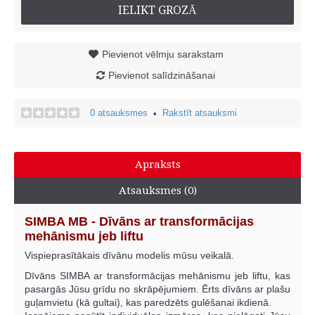
IELIKT GROZĀ
Pievienot vēlmju sarakstam
Pievienot salīdzināšanai
0 atsauksmes
Rakstīt atsauksmi
•
Apraksts
Atsauksmes (0)
SIMBA MB - Dīvāns ar transformācijas
mehānismu jeb liftu
Vispieprasītākais dīvānu modelis mūsu veikalā.
Dīvāns SIMBA ar transformācijas mehānismu jeb liftu, kas
pasargās Jūsu grīdu no skrāpējumiem. Ērts dīvāns ar plašu
guļamvietu (kā gultai), kas paredzēts gulēšanai ikdienā.